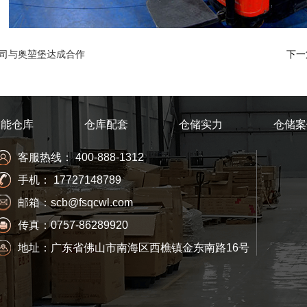
司与奥堃堡达成合作
下一
功能仓库
仓库配套
仓储实力
仓储案
客服热线： 400-888-1312
手机： 17727148789
邮箱：scb@fsqcwl.com
传真：0757-86289920
地址：广东省佛山市南海区西樵镇金东南路16号