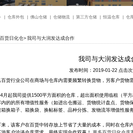
务
|
仓库外包
|
佛山仓储
|
仓储物流
|
第三方仓储
|
恒温仓库
|
仓
百货日化仓>
我司与大润发达成合作
我司与大润发达成
发布时间：2019-01-22 点击次
名百货行业公司在商场与仓库内需要频繁转换货物，另客户货物需用
年04月起我司提供1500平方面积的仓库，超出面积使用临租（平
库内的的所有增值性服务（如进出仓搬运、货物统计盘点、货物
破箱换箱子、箱换袋、换帖标签、品种分拣、发物流等增值性服
下来，该客户在百货中转存放上节省了大量的成本，同时在仓库
下游客户洽谈仓库需求，最终实现合作双赢！
更多百货日化仓库案例