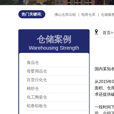
热门关键词:
佛山仓库出租
|
电商仓库
|
仓储服
首页>
仓储案例
Warehousing Strength
食品仓
国内某知
母婴用品仓
百货日化仓
从2015
面积。仓
棉纱仓
求还提供
化工陶瓷仓
铝卷铝板仓
一段时间
司，介绍