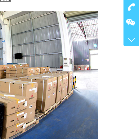
点我
在
咨询
400-
客服
4717