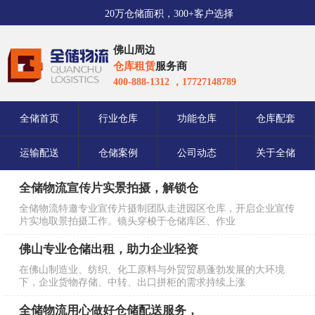
20万仓储面积，300+客户选择
佛山周边
仓库租赁
服务商
400-888-1312 ，17727148789
全储首页
行业仓库
功能仓库
仓库配套
运输配送
仓储案例
公司动态
关于全储
全储物流宣传片实景拍摄，解锁仓
全储物流特邀专业宣传片摄制团队走进园区仓库，开启企业宣传
片实地取景拍摄工作。镜头穿梭于仓储库区、作业
佛山专业仓储出租，助力企业轻资
在佛山制造业、纺织、化工原料与外贸贸易蓬勃发展的大环境
下，企业货物存储、中转、出口拼柜的需求持续上涨
全储物流用心做好仓储配送服务，