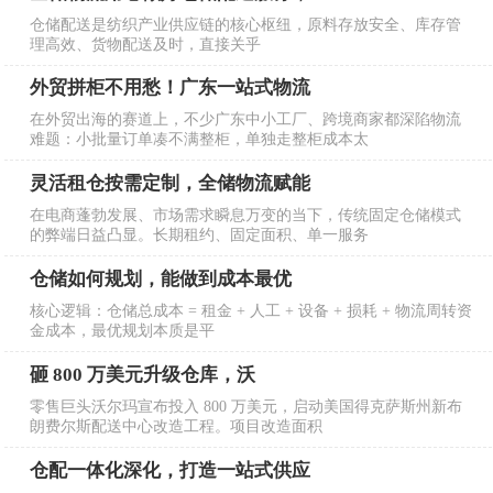
仓储配送是纺织产业供应链的核心枢纽，原料存放安全、库存管
理高效、货物配送及时，直接关乎
外贸拼柜不用愁！广东一站式物流
在外贸出海的赛道上，不少广东中小工厂、跨境商家都深陷物流
难题：小批量订单凑不满整柜，单独走整柜成本太
灵活租仓按需定制，全储物流赋能
在电商蓬勃发展、市场需求瞬息万变的当下，传统固定仓储模式
的弊端日益凸显。长期租约、固定面积、单一服务
仓储如何规划，能做到成本最优
核心逻辑：仓储总成本 = 租金 + 人工 + 设备 + 损耗 + 物流周转资
金成本，最优规划本质是平
砸 800 万美元升级仓库，沃
零售巨头沃尔玛宣布投入 800 万美元，启动美国得克萨斯州新布
朗费尔斯配送中心改造工程。项目改造面积
仓配一体化深化，打造一站式供应