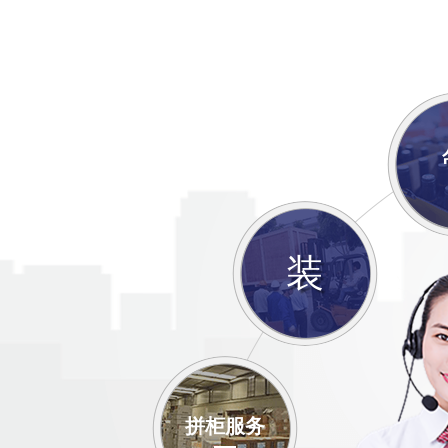
装
拼柜服务