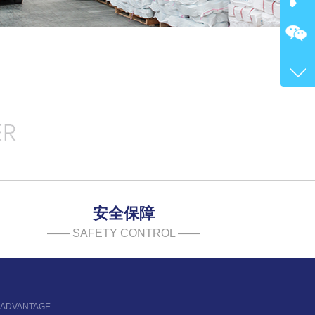
在
咨询
400-
客服
4717
安全保障
—— SAFETY CONTROL ——
 ADVANTAGE