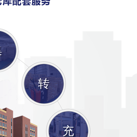
集
转
充