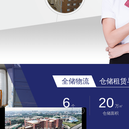
全储物流
仓储租赁
6
20
个
万㎡
大型行业仓库
仓储面积