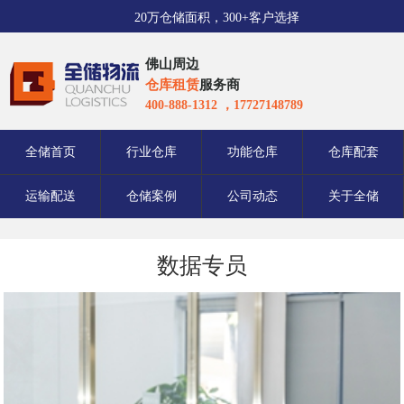
20万仓储面积，300+客户选择
佛山周边
仓库租赁
服务商
400-888-1312 ，17727148789
全储首页
行业仓库
功能仓库
仓库配套
运输配送
仓储案例
公司动态
关于全储
数据专员