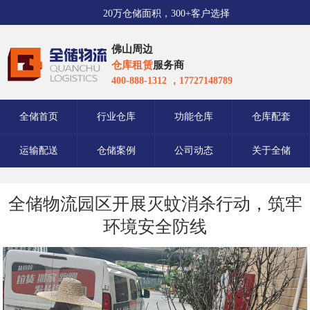
20万仓储面积，300+客户选择
佛山周边
仓库租赁
服务商
400-888-1312 ，17727148789
全储首页
行业仓库
功能仓库
仓库配套
运输配送
仓储案例
公司动态
关于全储
全储物流园区开展灭蚊消杀行动，筑牢
环境安全防线