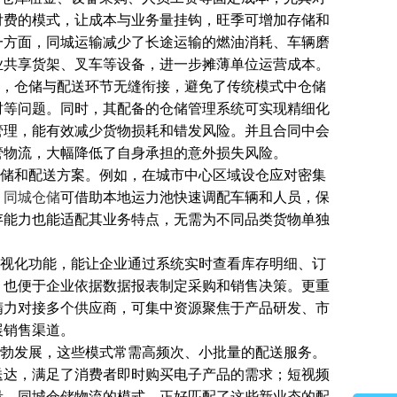
付费的模式，让成本与业务量挂钩，旺季可增加存储和
一方面，同城运输减少了长途运输的燃油消耗、车辆磨
业共享货架、叉车等设备，进一步摊薄单位运营成本。
，仓储与配送环节无缝衔接，避免了传统模式中仓储
时等问题。同时，其配备的仓储管理系统可实现精细化
管理，能有效减少货物损耗和错发风险。并且合同中会
管物流，大幅降低了自身承担的意外损失风险。
储和配送方案。例如，在城市中心区域设仓应对密集
，
同城仓储
可借助本地运力池快速调配车辆和人员，保
存能力也能适配其业务特点，无需为不同品类货物单独
视化功能，能让企业通过系统实时查看库存明细、订
，也便于企业依据数据报表制定采购和销售决策。更重
精力对接多个供应商，可集中资源聚焦于产品研发、市
展销售渠道。
勃发展，这些模式常需高频次、小批量的配送服务。
送达，满足了消费者即时购买电子产品的需求；短视频
量。同城仓储物流的模式，正好匹配了这些新业态的配