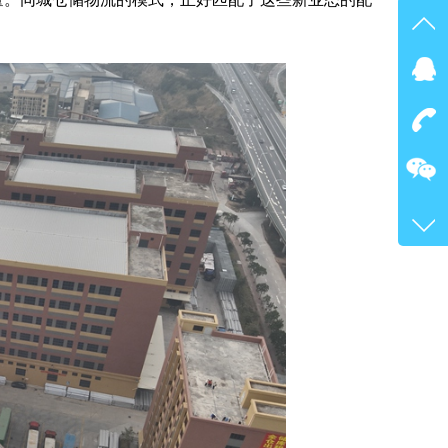
在线
点我
在
咨询
400-
客服
4717