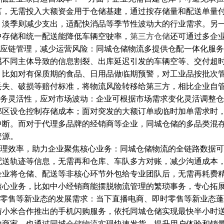
言，无需投入大额资金用于仓储基建，通过按存储量和配送单量
，淡季则减少支出，适配快消品等季节性波动大的行业需求。另
中存储和统一配送能降低车辆空驶率，
第三方仓储
还可通过多企
应链管理，减少运营风险：同城仓储物流多提供仓配一体化服务
属不同主体导致的信息割裂、出库延迟引发的车辆空等、交付超
，比如对有保质期的食品、日用品做临期预警，对工业品按批次
丢失、破损等赔付标准，将物流风险转移给第三方，相比企业自
务灵活性，应对市场波动：企业可根据市场需求变化灵活调整仓
郊区设仓控制存储成本；面对突发的大额订单或临时加单需求时
中断。而对于代理多品牌的经销商等企业，同城仓储的多品类混
资源。
理效率，助力企业聚焦核心业务：同城仓储物流的全链路数据可
配送轨迹等信息，无需再和仓库、车队多方对账，减少沟通成本
企业将仓储、配送等非核心环节外包给专业团队后，无需再耗费
核心业务，比如中小经销商能摆脱物流管理的繁琐事务，专心拓
零售等新业态的发展需求：当下直播电商、即时零售等新业态蓬
与小米合作推出的手机闪购服务，依托同城仓储实现最快半小时
地商家，也通过同城
仓储物流
实现快速发货，提升用户体验和销