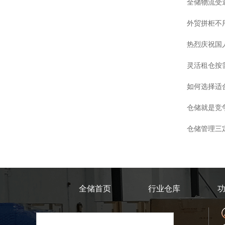
全储物流受
外贸拼柜不
热烈庆祝国
灵活租仓按
如何选择适
仓储就是竞
仓储管理三
全储首页
行业仓库