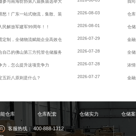
2026-08-03
邀参与南海纺协第八届换届选举大
我司
2026-08-03
用愁！广东一站式物流，集散、装
仓库
2026-08-01
人民解放军建军99周年！！
仓储
2026-07-29
需定制，全储物流赋能企业高效仓
金融
2026-07-28
合自己的佛山第三方托管仓储服务
全储
2026-07-28
争力，怎么提升这项竞争力
浓情
2026-07-27
定五距八原则是什么？
金融
功能仓库
仓库配套
仓储实力
仓储案
客服热线： 400-888-1312