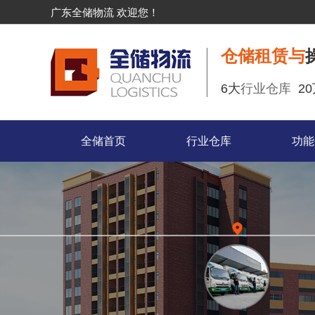
广东全储物流 欢迎您！
仓储租赁与
6大
行业仓库
2
全储首页
行业仓库
功能