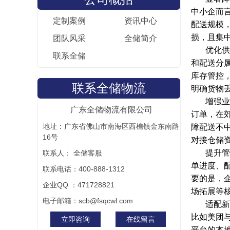
中小企而
定制案例
资讯中心
配送规模
损，且集
团队风采
全储简介
优化供
联系全储
和配送分
库存管控
联系全储物流
明确货物
增强业
广东全储物流有限公司
订单，在
地址：广东省佛山市南海区西樵镇金东南路
障配送不
16号
对接仓储
提升管
联系人： 全储客服
单进度、
联系电话：400-888-1312
要的是，
企业QQ ：471728821
场拓展等
电子邮箱：scb@fsqcwl.com
适配新
比如美团
立即咨询
在线留言
平台的本