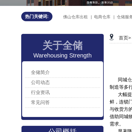
热门关键词:
佛山仓库出租
|
电商仓库
|
仓储服
首页>
关于全储
Warehousing Strength
全储简介
同城
仓
公司动态
制造等多
行业资讯
大幅提
鲜，连锁
常见问答
与收货方的
借助同城
需求。
公司概括
显著降