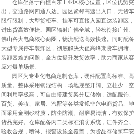
仓库坐落于西樵百东工业区核心位置，区位优势突
出，交通路网四通八达。园区紧邻高速出入口，无货车
限行限制，大型货柜车、挂车可直接入园直达装卸区，
进出货高效便捷。园区辐射广佛全域，轻松衔接广州、
佛山各大电商核心商圈，物流配送高效快速。同时配备
大型专属停车装卸区，彻底解决大促高峰期货车拥堵、
装卸困难的问题，全方位提升发货效率，助力商家从容
应对爆单场景。
园区为专业化电商定制仓库，硬件配置高标准、高
质量。整体采用钢混结构，场地规整开阔、立柱少，空
间利用率极高，可自由搭建货架分层储物，适配服饰、
百货、美妆、家居、汽配等各类常规非危电商货品。地
面采用金刚砂材质，防尘防潮、耐磨易清洁，有效保护
货品完好。仓库配备丙二类标准消防系统，证件齐全、
验收合规，喷淋、报警设施全覆盖，为货品存储筑牢安