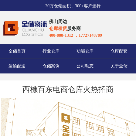
20万仓储面积，300+客户选择
佛山周边
仓库租赁
服务商
400-888-1312 ，17727148789
全储首页
行业仓库
功能仓库
仓库配套
运输配送
仓储案例
公司动态
关于全储
西樵百东电商仓库火热招商